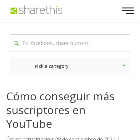
Pick a category
Lo último
Social
Come
Cómo conseguir más
suscriptores en
YouTube
Última actualización: 08 de septiembre de 2021
|