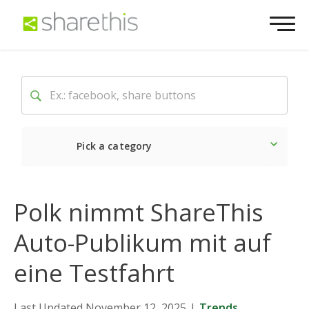
Pick a category
Neueste
Sozial
Marke
Polk nimmt ShareThis
Auto-Publikum mit auf
eine Testfahrt
Last Updated November 12, 2025
|
Trends