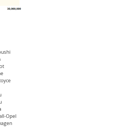
bushi
n
ot
he
Royce
u
u
a
ll-Opel
wagen