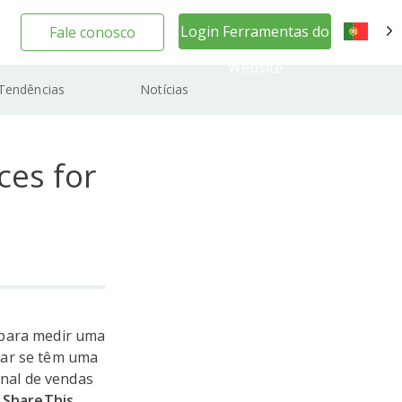
Login Ferramentas do
Fale conosco
PT
Website
Tendências
Notícias
ces for
 para medir uma
nar se têm uma
nal de vendas
,
ShareThis