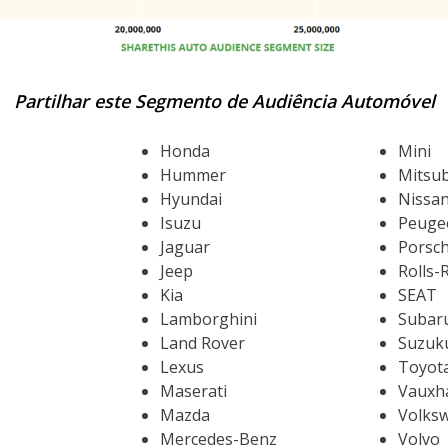
Partilhar este Segmento de Audiência Automóvel
Honda
Mini
Hummer
Mitsu
Hyundai
Nissa
Isuzu
Peuge
Jaguar
Porsc
Jeep
Rolls-
Kia
SEAT
Lamborghini
Subar
Land Rover
Suzuk
Lexus
Toyot
Maserati
Vauxha
Mazda
Volks
Mercedes-Benz
Volvo