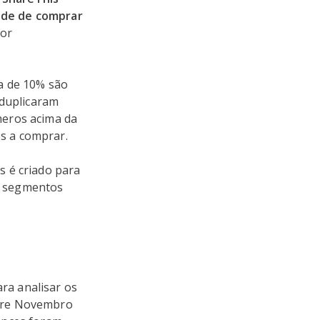
ade de comprar
hor
a de 10% são
 duplicaram
meros acima da
s a comprar.
s é criado para
s segmentos
ra analisar os
ntre Novembro