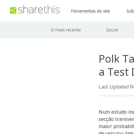
Ferramentas do site
Sol
O mais recente
Social
Polk T
a Test 
Last Updated N
Num estudo iné
secção transve
maior probabil
de veículos lig