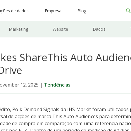
uções de dados
Empresa
Blog
Marketing
Website
Dados
akes ShareThis Auto Audien
Drive
ovember 12, 2025
|
Tendências
dito, Polk Demand Signals da IHS Markit foram utilizados
rsal de acções de marca This Auto Audiences para determi
idade de compra em comparação com uma referência nacio
eiros nos EUA. Dentro de um período de medição de 90 dias