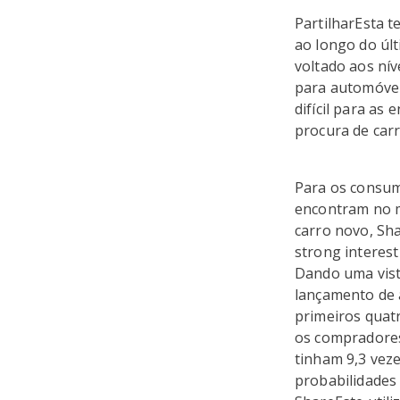
PartilharEsta 
ao longo do úl
voltado aos ní
para automóvei
difícil para as
procura de carr
Para os consum
encontram no 
carro novo, Sha
strong interest 
Dando uma vist
lançamento de
primeiros quat
os compradore
tinham 9,3 vez
probabilidades