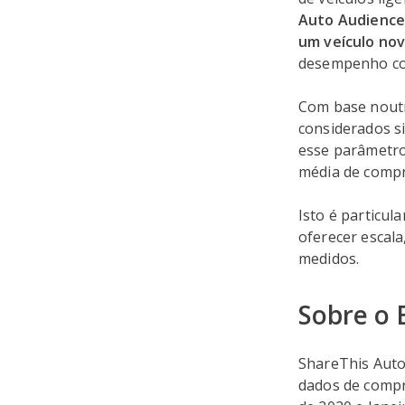
Auto Audience
um veículo no
desempenho con
Com base noutr
considerados si
esse parâmetro
média de compr
Isto é particu
oferecer escal
medidos.
Sobre o 
ShareThis Auto
dados de compr