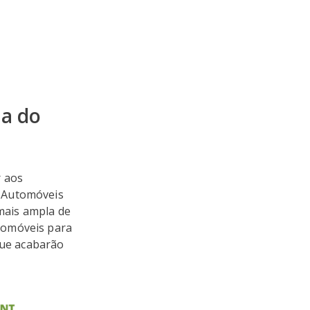
da do
r aos
s Automóveis
mais ampla de
tomóveis para
ue acabarão