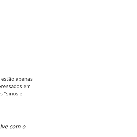
 estão apenas
teressados em
s "sinos e
olve com o