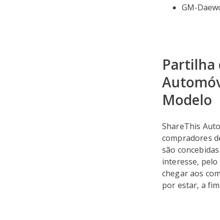
GM-Daew
Partilha
Automóve
Modelo
ShareThis Auto
compradores de
são concebidas
interesse, pel
chegar aos co
por estar, a fi