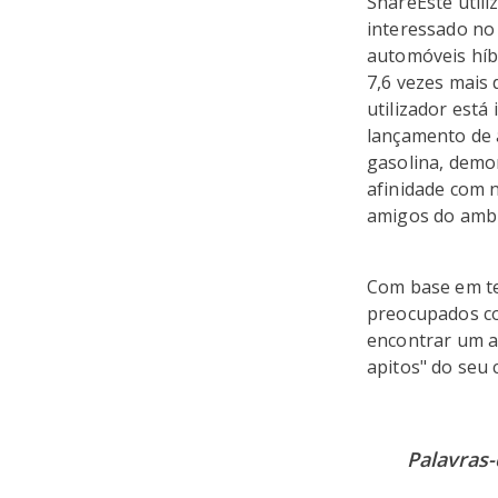
ShareEste utili
interessado no
automóveis híb
7,6 vezes mais 
utilizador está
lançamento de
gasolina, dem
afinidade com 
amigos do amb
Com base em te
preocupados co
encontrar um a
apitos" do seu c
Palavras-