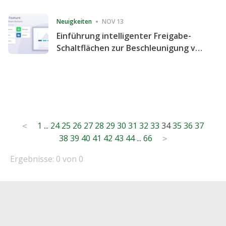
Consecutive Quarter
Neuigkeiten
NOV 13
Einführung intelligenter Freigabe-
Schaltflächen zur Beschleunigung von
Freigabe und Website-Engagement
Posts
1
...
24
25
26
27
28
29
30
31
32
33
34
35
36
37
<
38
39
40
41
42
43
44
...
66
pagination
>
Ergebnisse: 0 von 0