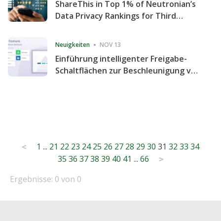
ShareThis in Top 1% of Neutronian’s
Data Privacy Rankings for Third
Consecutive Quarter
Neuigkeiten
NOV 13
Einführung intelligenter Freigabe-
Schaltflächen zur Beschleunigung von
Freigabe und Website-Engagement
Posts
1
...
21
22
23
24
25
26
27
28
29
30
31
32
33
34
<
35
36
37
38
39
40
41
...
66
pagination
>
Ergebnisse: 0 von 0