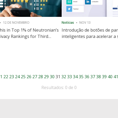
12 DE NOVEMBRO
Notícias
NOV 13
is in Top 1% of Neutronian’s
Introdução de botões de par
ivacy Rankings for Third
inteligentes para acelerar a
utive Quarter
partilha e envolvimento no 
1
22
23
24
25
26
27
28
29
30
31
32
33
34
35
36
37
38
39
40
4
Resultados: 0 de 0