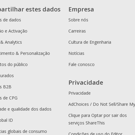
artilhar estes dados
Empresa
s de dados
Sobre nós
o e Activação
Carreiras
 & Analytics
Cultura de Engenharia
cimento & Personalização
Notícias
os do público
Fale conosco
curados
Privacidade
es B2B
Privacidade
s de CPG
AdChoices / Do Not Sell/Share M
dade e qualidade dos dados
Clique para Optar por sair dos
obal ID
serviços ShareThis
ias globais de consumo
Condições de uso do Editor