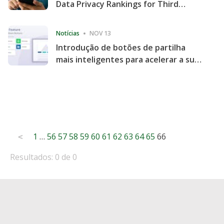
Data Privacy Rankings for Third
Consecutive Quarter
Notícias
NOV 13
Introdução de botões de partilha
mais inteligentes para acelerar a sua
partilha e envolvimento no website
Posts
1
…
56
57
58
59
60
61
62
63
64
65
66
<
pagination
Resultados: 0 de 0