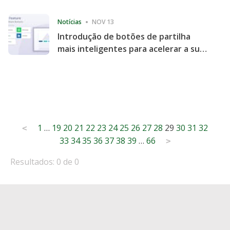
Consecutive Quarter
Notícias
NOV 13
Introdução de botões de partilha
mais inteligentes para acelerar a sua
partilha e envolvimento no website
Posts
1
…
19
20
21
22
23
24
25
26
27
28
29
30
31
32
<
33
34
35
36
37
38
39
…
66
pagination
>
Resultados: 0 de 0