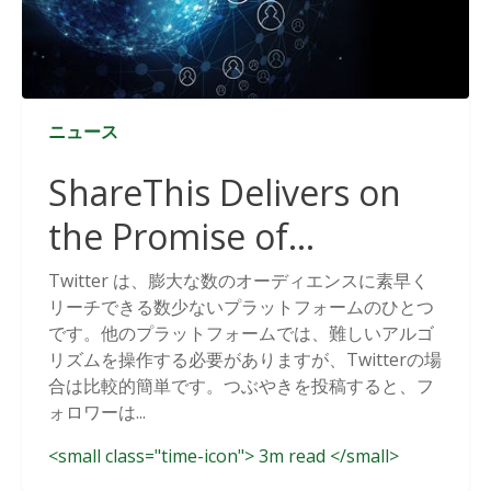
ニュース
ShareThis Delivers on
the Promise of
Cookieless Data
Twitter は、膨大な数のオーディエンスに素早く
リーチできる数少ないプラットフォームのひとつ
Solutions
です。他のプラットフォームでは、難しいアルゴ
リズムを操作する必要がありますが、Twitterの場
合は比較的簡単です。つぶやきを投稿すると、フ
ォロワーは...
<small class="time-icon"> 3m read </small>