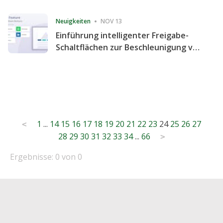
Consecutive Quarter
Neuigkeiten
NOV 13
Einführung intelligenter Freigabe-
Schaltflächen zur Beschleunigung von
Freigabe und Website-Engagement
Posts
1
...
14
15
16
17
18
19
20
21
22
23
24
25
26
27
<
28
29
30
31
32
33
34
...
66
pagination
>
Ergebnisse: 0 von 0