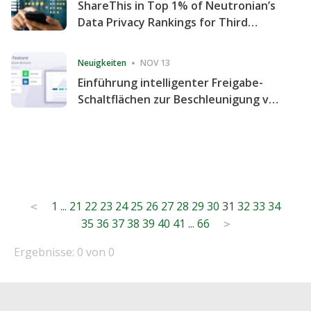
ShareThis in Top 1% of Neutronian’s
Data Privacy Rankings for Third
Consecutive Quarter
Neuigkeiten
NOV 13
Einführung intelligenter Freigabe-
Schaltflächen zur Beschleunigung von
Freigabe und Website-Engagement
Posts
1
...
21
22
23
24
25
26
27
28
29
30
31
32
33
34
<
35
36
37
38
39
40
41
...
66
pagination
>
Ergebnisse: 0 von 0