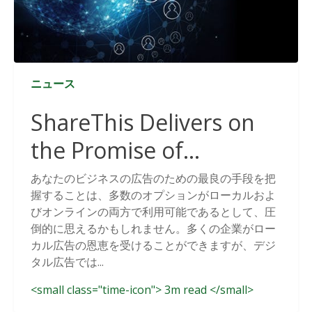
ニュース
ShareThis Delivers on
the Promise of
Cookieless Data
あなたのビジネスの広告のための最良の手段を把
握することは、多数のオプションがローカルおよ
Solutions
びオンラインの両方で利用可能であるとして、圧
倒的に思えるかもしれません。多くの企業がロー
カル広告の恩恵を受けることができますが、デジ
タル広告では...
<small class="time-icon"> 3m read </small>