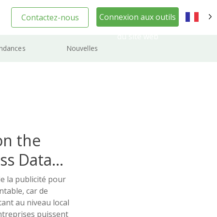
Connexion aux outils
Contactez-nous
FR
du site web
ndances
Nouvelles
on the
ss Data
e la publicité pour
table, car de
ant au niveau local
ntreprises puissent