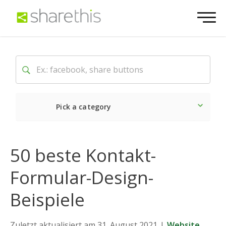
Pick a category
Neueste
Sozial
Marke
50 beste Kontakt-
Formular-Design-
Beispiele
Zuletzt aktualisiert am 31. August 2021
|
Website