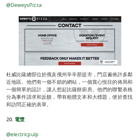
@DeweysPizza
杜威比薩總部位於俄亥俄州辛辛那提市，門店遍佈許多鄰
近地區。他們有一個不錯的網站，一個賞心悅目的佈局和
一個簡單的設計，讓人想起比薩餅廚房。他們的聯繫表格
分為事件請求和反饋，帶有粗體文本和大標題，便於查找
和訪問正確的表單。
20.
電漿
@electricpulp