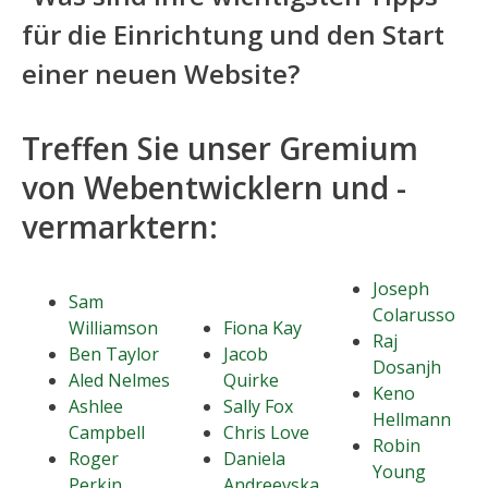
für die Einrichtung und den Start
einer neuen Website?
Treffen Sie unser Gremium
von Webentwicklern und -
vermarktern:
Joseph
Sam
Colarusso
Williamson
Fiona Kay
Raj
Ben Taylor
Jacob
Dosanjh
Aled Nelmes
Quirke
Keno
Ashlee
Sally Fox
Hellmann
Campbell
Chris Love
Robin
Roger
Daniela
Young
Perkin
Andreevska