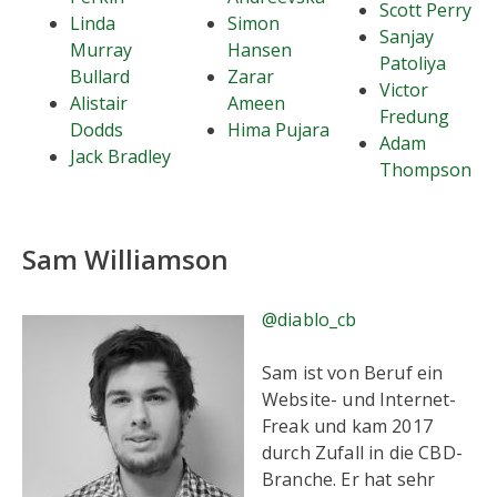
Scott Perry
Linda
Simon
Sanjay
Murray
Hansen
Patoliya
Bullard
Zarar
Victor
Alistair
Ameen
Fredung
Dodds
Hima Pujara
Adam
Jack Bradley
Thompson
Sam Williamson
@diablo_cb
Sam ist von Beruf ein
Website- und Internet-
Freak und kam 2017
durch Zufall in die CBD-
Branche. Er hat sehr