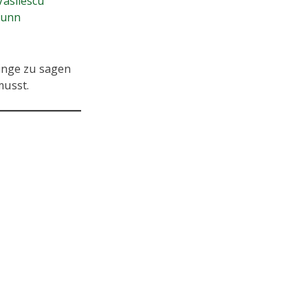
Vasilescu
Dunn
Dinge zu sagen
musst.