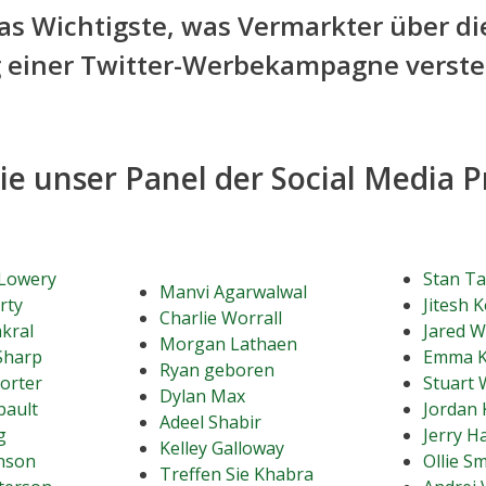
das Wichtigste, was Vermarkter über di
g einer Twitter-Werbekampagne verst
ie unser Panel der Social Media P
 Lowery
Stan T
Manvi Agarwalwal
rty
Jitesh 
Charlie Worrall
kral
Jared W
Morgan Lathaen
Sharp
Emma K
Ryan geboren
orter
Stuart 
Dylan Max
bault
Jordan
Adeel Shabir
g
Jerry Ha
Kelley Galloway
nson
Ollie S
Treffen Sie Khabra