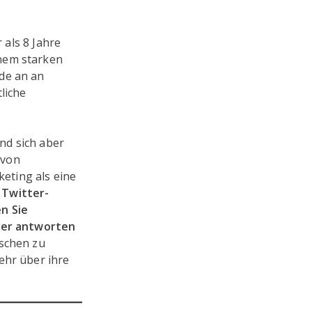
 als 8 Jahre
inem starken
de an an
liche
nd sich aber
 von
eting als eine
 Twitter-
n Sie
e er antworten
nschen zu
ehr über ihre