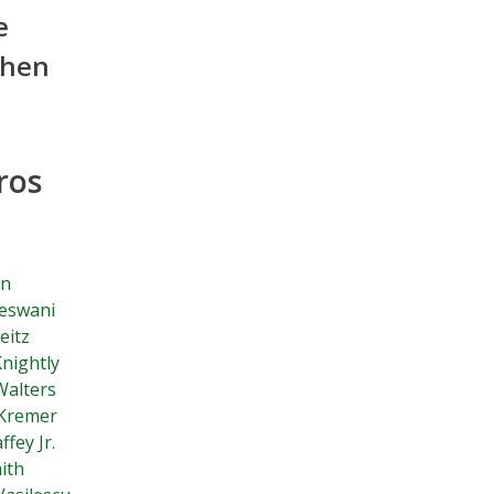
e
ehen
ros
an
Keswani
eitz
nightly
Walters
 Kremer
ffey Jr.
mith