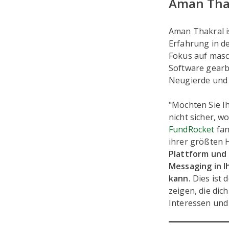
Aman Tha
Aman Thakral i
Erfahrung in d
Fokus auf masc
Software gearbe
Neugierde und 
"Möchten Sie I
nicht sicher, w
FundRocket
fan
ihrer größten
Plattform und 
Messaging in I
kann.
Dies ist 
zeigen, die dic
Interessen und