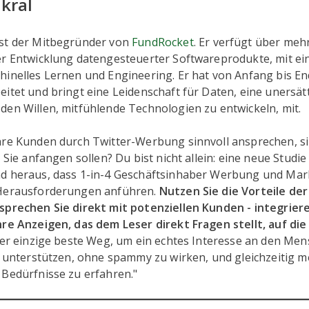
kral
st der Mitbegründer von
FundRocket
. Er verfügt über mehr
er Entwicklung datengesteuerter Softwareprodukte, mit e
hinelles Lernen und Engineering. Er hat von Anfang bis En
itet und bringt eine Leidenschaft für Daten, eine unersätt
den Willen, mitfühlende Technologien zu entwickeln, mit.
hre Kunden durch Twitter-Werbung sinnvoll ansprechen, si
o Sie anfangen sollen? Du bist nicht allein: eine neue Studie
d heraus, dass 1-in-4 Geschäftsinhaber Werbung und Mark
 Herausforderungen anführen.
Nutzen Sie die Vorteile der
sprechen Sie direkt mit potenziellen Kunden - integriere
hre Anzeigen, das dem Leser direkt Fragen stellt, auf di
der einzige beste Weg, um ein echtes Interesse an den Me
h unterstützen, ohne spammy zu wirken, und gleichzeitig m
 Bedürfnisse zu erfahren."