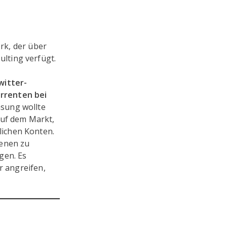
ork, der über
lting verfügt.
witter-
rrenten bei
sung wollte
uf dem Markt,
lichen Konten.
denen zu
gen. Es
r angreifen,