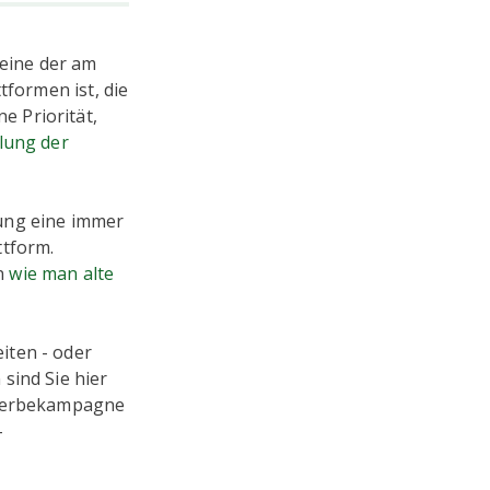
 eine der am
tformen ist, die
ne Priorität,
klung der
bung eine immer
ttform.
n
wie man alte
iten - oder
sind Sie hier
r-Werbekampagne
-