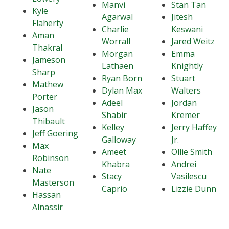
Manvi
Stan Tan
Kyle
Agarwal
Jitesh
Flaherty
Charlie
Keswani
Aman
Worrall
Jared Weitz
Thakral
Morgan
Emma
Jameson
Lathaen
Knightly
Sharp
Ryan Born
Stuart
Mathew
Dylan Max
Walters
Porter
Adeel
Jordan
Jason
Shabir
Kremer
Thibault
Kelley
Jerry Haffey
Jeff Goering
Galloway
Jr.
Max
Ameet
Ollie Smith
Robinson
Khabra
Andrei
Nate
Stacy
Vasilescu
Masterson
Caprio
Lizzie Dunn
Hassan
Alnassir