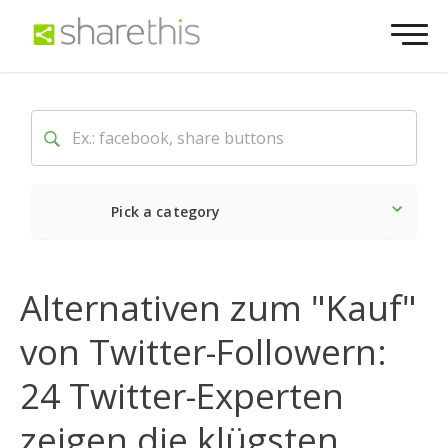
Pick a category
Neueste
Alternativen zum "Kauf"
Sozial
von Twitter-Followern:
Marketing
24 Twitter-Experten
zeigen die klügsten
Website