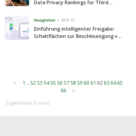
Data Privacy Rankings for Third
Consecutive Quarter
Neuigkeiten
NOV 13
Einführung intelligenter Freigabe-
Schaltflächen zur Beschleunigung von
Freigabe und Website-Engagement
Posts
1
...
52
53
54
55
56
57
58
59
60
61
62
63
64
65
<
66
pagination
>
Ergebnisse: 0 von 0