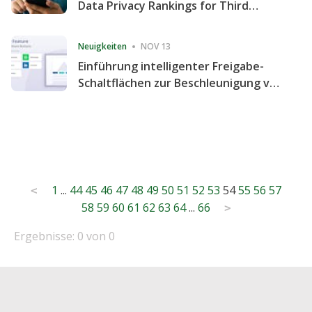
Data Privacy Rankings for Third
Consecutive Quarter
Neuigkeiten
NOV 13
Einführung intelligenter Freigabe-
Schaltflächen zur Beschleunigung von
Freigabe und Website-Engagement
Posts
1
...
44
45
46
47
48
49
50
51
52
53
54
55
56
57
<
58
59
60
61
62
63
64
...
66
pagination
>
Ergebnisse: 0 von 0