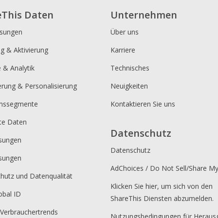
eThis Daten
Unternehmen
ösungen
Über uns
ng & Aktivierung
Karriere
e & Analytik
Technisches
erung & Personalisierung
Neuigkeiten
umssegmente
Kontaktieren Sie uns
rte Daten
Datenschutz
sungen
Datenschutz
sungen
AdChoices / Do Not Sell/Share M
hutz und Datenqualität
Klicken Sie hier, um sich von den
obal ID
ShareThis Diensten abzumelden.
 Verbrauchertrends
Nutzungsbedingungen für Heraus