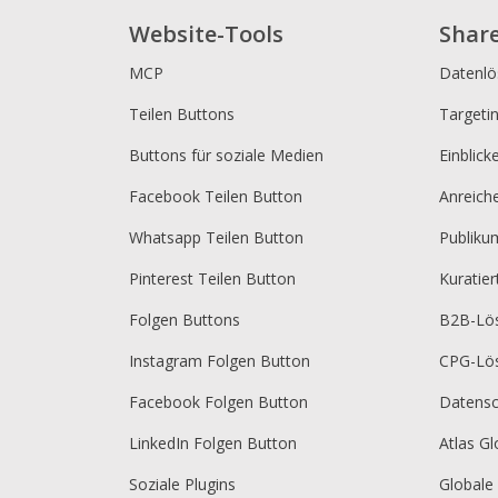
Website-Tools
Shar
MCP
Datenl
Teilen Buttons
Targeti
Buttons für soziale Medien
Einblick
Facebook Teilen Button
Anreich
Whatsapp Teilen Button
Publik
Pinterest Teilen Button
Kuratie
Folgen Buttons
B2B-Lö
Instagram Folgen Button
CPG-Lö
Facebook Folgen Button
Datensc
LinkedIn Folgen Button
Atlas Gl
Soziale Plugins
Globale