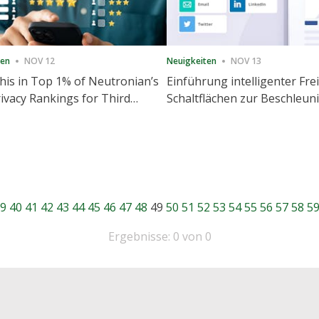
ten
NOV 12
Neuigkeiten
NOV 13
is in Top 1% of Neutronian’s
Einführung intelligenter Fre
ivacy Rankings for Third
Schaltflächen zur Beschleu
utive Quarter
Freigabe und Website-Eng
9
40
41
42
43
44
45
46
47
48
49
50
51
52
53
54
55
56
57
58
5
Ergebnisse: 0 von 0