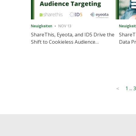
Neuigkeiten
NOV 13
Neuigkei
ShareThis, Eyeota, and ID5 Drive the
ShareTh
Shift to Cookieless Audience
Data Pr
Targeting
Consec
Posts
1
...
3
<
pagination