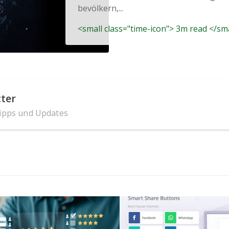
bevölkern,...
<small class="time-icon"> 3m read </sm
ter
Tipps und Updates