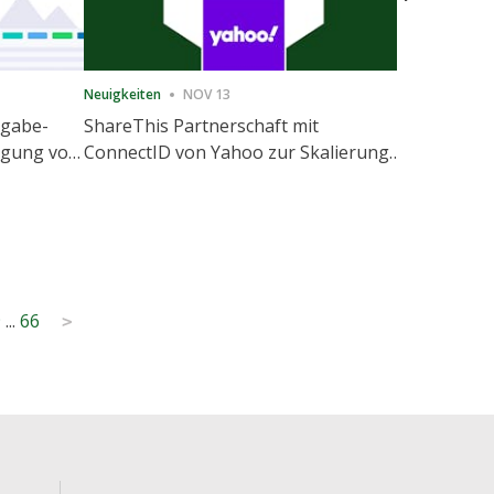
Neuigkeiten
NOV 13
Neuigkeiten
igabe-
ShareThis Partnerschaft mit
ShareThis
nigung von
ConnectID von Yahoo zur Skalierung
Marketing
agement
von kochfreien Identitätslösungen
9
...
66
>