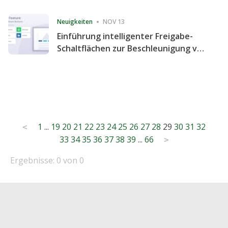
Consecutive Quarter
Neuigkeiten
NOV 13
Einführung intelligenter Freigabe-
Schaltflächen zur Beschleunigung von
Freigabe und Website-Engagement
Posts
1
...
19
20
21
22
23
24
25
26
27
28
29
30
31
32
<
33
34
35
36
37
38
39
...
66
pagination
>
Ergebnisse: 0 von 0