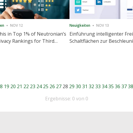
ten
NOV 12
Neuigkeiten
NOV 13
is in Top 1% of Neutronian’s
Einführung intelligenter Fre
ivacy Rankings for Third
Schaltflächen zur Beschleu
utive Quarter
Freigabe und Website-Eng
8
19
20
21
22
23
24
25
26
27
28
29
30
31
32
33
34
35
36
37
3
Ergebnisse: 0 von 0