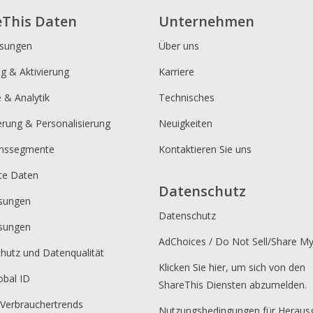
eThis Daten
Unternehmen
ösungen
Über uns
ng & Aktivierung
Karriere
e & Analytik
Technisches
erung & Personalisierung
Neuigkeiten
umssegmente
Kontaktieren Sie uns
rte Daten
Datenschutz
sungen
Datenschutz
sungen
AdChoices / Do Not Sell/Share M
hutz und Datenqualität
Klicken Sie hier, um sich von den
obal ID
ShareThis Diensten abzumelden.
 Verbrauchertrends
Nutzungsbedingungen für Heraus