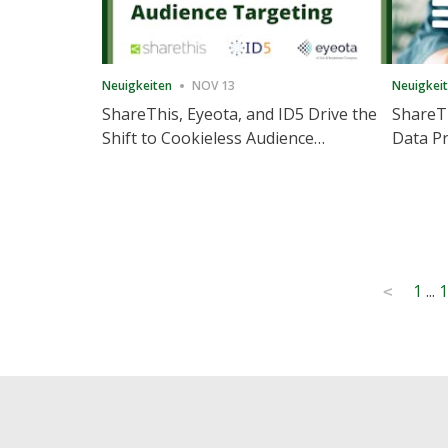
Neuigkeiten
NOV 13
Neuigkei
ShareThis, Eyeota, and ID5 Drive the
ShareTh
Shift to Cookieless Audience
Data Pr
Targeting
Consec
Posts
1
...
1
<
pagination