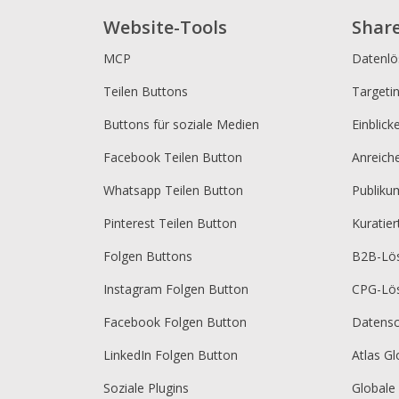
Website-Tools
Shar
MCP
Datenl
Teilen Buttons
Targeti
Buttons für soziale Medien
Einblick
Facebook Teilen Button
Anreich
Whatsapp Teilen Button
Publik
Pinterest Teilen Button
Kuratie
Folgen Buttons
B2B-Lö
Instagram Folgen Button
CPG-Lö
Facebook Folgen Button
Datensc
LinkedIn Folgen Button
Atlas Gl
Soziale Plugins
Globale