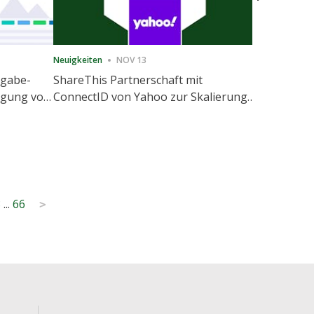
Neuigkeiten
NOV 13
Neuigkeiten
igabe-
ShareThis Partnerschaft mit
ShareThis
nigung von
ConnectID von Yahoo zur Skalierung
Marketing
agement
von kochfreien Identitätslösungen
8
...
66
>