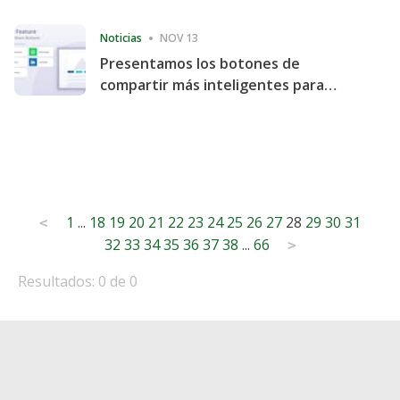
Consecutive Quarter
Noticias
NOV 13
Presentamos los botones de
compartir más inteligentes para
acelerar la compartición y la
participación en el sitio web
Posts
1
...
18
19
20
21
22
23
24
25
26
27
28
29
30
31
<
32
33
34
35
36
37
38
...
66
pagination
>
Resultados: 0 de 0