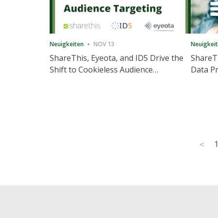
Neuigkeiten
NOV 13
Neuigkei
ShareThis, Eyeota, and ID5 Drive the
ShareTh
Shift to Cookieless Audience
Data Pr
Targeting
Consec
Posts
<
pagination