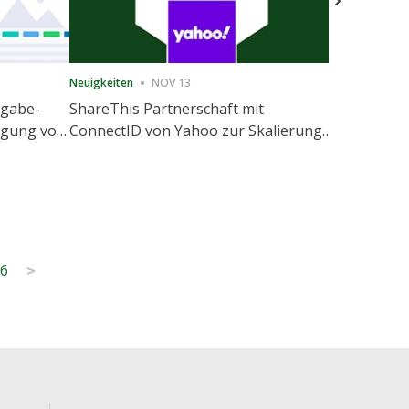
Neuigkeiten
NOV 13
Neuigkeiten
igabe-
ShareThis Partnerschaft mit
ShareThis
nigung von
ConnectID von Yahoo zur Skalierung
Marketing
agement
von kochfreien Identitätslösungen
6
>