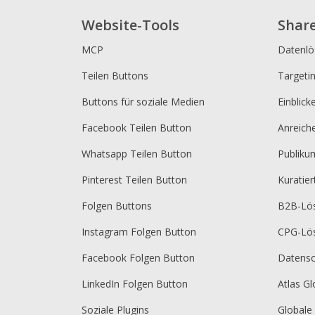
Website-Tools
Shar
MCP
Datenl
Teilen Buttons
Targeti
Buttons für soziale Medien
Einblick
Facebook Teilen Button
Anreich
Whatsapp Teilen Button
Publik
Pinterest Teilen Button
Kuratie
Folgen Buttons
B2B-Lö
Instagram Folgen Button
CPG-Lö
Facebook Folgen Button
Datensc
LinkedIn Folgen Button
Atlas Gl
Soziale Plugins
Globale