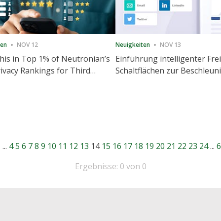
ten
NOV 12
Neuigkeiten
NOV 13
is in Top 1% of Neutronian’s
Einführung intelligenter Fre
ivacy Rankings for Third
Schaltflächen zur Beschleu
utive Quarter
Freigabe und Website-Eng
1
...
4
5
6
7
8
9
10
11
12
13
14
15
16
17
18
19
20
21
22
23
24
...
6
Ergebnisse: 0 von 0