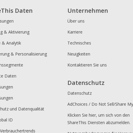
eThis Daten
Unternehmen
ösungen
Über uns
ng & Aktivierung
Karriere
e & Analytik
Technisches
erung & Personalisierung
Neuigkeiten
umssegmente
Kontaktieren Sie uns
rte Daten
Datenschutz
sungen
Datenschutz
sungen
AdChoices / Do Not Sell/Share M
hutz und Datenqualität
Klicken Sie hier, um sich von den
obal ID
ShareThis Diensten abzumelden.
 Verbrauchertrends