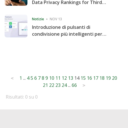
Data Privacy Rankings for Third
Consecutive Quarter
Notizie
NOV 13
Introduzione di pulsanti di
condivisione più intelligenti per
accelerare la condivisione e il
coinvolgimento del sito web
Posts
1
...
4
5
6
7
8
9
10
11
12
13
14
15
16
17
18
19
20
<
21
22
23
24
...
66
pagination
>
Risultati: 0 su 0