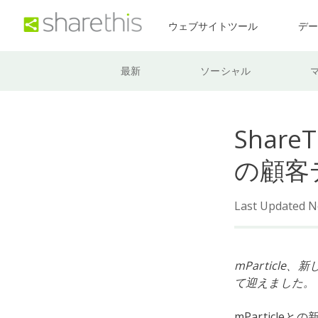
ウェブサイトツール
デ
最新
ソーシャル
Share
の顧客
Last Updated N
mParticl
て迎えました。
mParticl