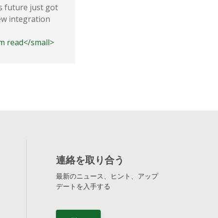
Consecutive Quarter
 future just got
ew integration
According to Neutronian's quarter
released Data Privacy Scores, Sha
3m read</small>
consistently ranks as one of the l
<small class="time-icon">3m read</s
連絡を取り合う
最新のニュース、ヒント、アップ
デートを入手する