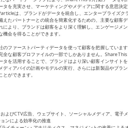
ータを充実させ、マーケティングやメディアに関する意思決定
articleは、ブランドがデータを統合し、エンタープライズ
備えたパートナーとの統合を簡素化するための、主要な顧客デ
れにより、ブランドは顧客をより深く理解し、エンゲージメン
な機会を得ることができます。
社のファーストパーティデータを使って顧客を把握しています
全な顧客プロファイルの一部でしかありません。ShareThis
ータを活用することで、ブランドはより深い顧客インサイトを
メディアバイの計画やモデルの実行、さらには新製品やブラン
ことができます。
およびCTV広告、ウェブサイト、ソーシャルメディア、電子
ションによる効率化の推進
サプライチェーン・アナリティクス、マネジメントの改善による