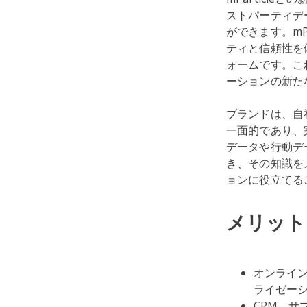
ストパーティデ
ができます。mP
ティと信頼性を
ォームです。こ
ーションの新た
ブランドは、自
一面的であり、完
データや行動デ
き、その知識を
ョンに役立てる
メリット
オンライン
ライゼー
CRM、