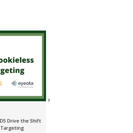
ニュース
D5 Drive the Shift
ShareThis in Top 1% of Neutronia
 Targeting
Data Privacy Rankings for Third