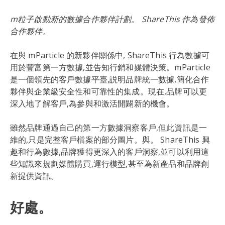
m粒子啟動新的數據合作夥伴計劃。 ShareThis 作為發佈
Data
合作夥伴。
Trends
在與 mParticle 的新夥伴關係中, ShareThis 行為數據可
用於豐富第一方數據,並告知行銷和媒體決策。mParticle
News
是一個領先的客戶數據平臺,説明品牌統一數據,簡化合作
夥伴與企業級安全性和可靠性的集成。現在,品牌可以更
深入地了解客戶,為參與和激活開闢新的機會。
雖然品牌通過自己的第一方數據洞察客戶,但此資訊是一
維的,只是完整客戶檔案的部分圖片。與。 ShareThis 興
趣和行為數據,品牌獲得更深入的客戶洞察,並可以利用這
些知識來規劃媒體購買,運行模型,甚至為新產品和品牌創
新提供資訊。
好處。