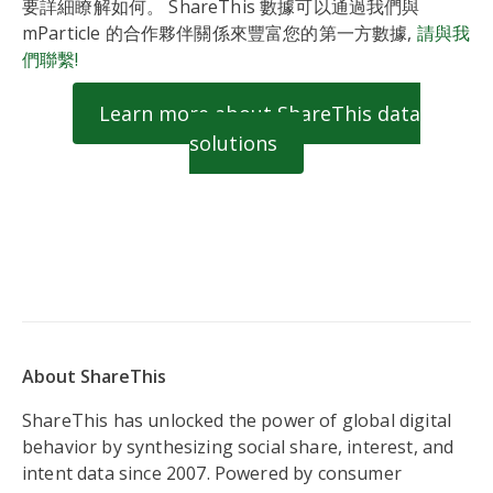
要詳細瞭解如何。 ShareThis 數據可以通過我們與
mParticle 的合作夥伴關係來豐富您的第一方數據,
請與我
們聯繫!
Learn more about ShareThis data
solutions
About ShareThis
ShareThis has unlocked the power of global digital
behavior by synthesizing social share, interest, and
intent data since 2007. Powered by consumer