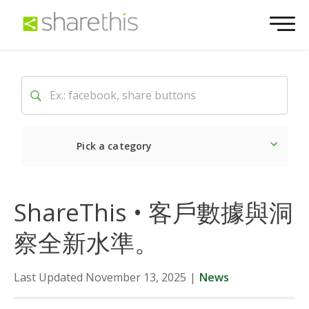
Pick a category
Latest
ShareThis • 客戶數據與洞
Social
察全新水準。
Marketing
Last Updated November 13, 2025
|
News
Website