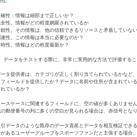
特性
:
正確性：情報は細部まで正しいか？
完全性。情報がどの程度網羅されているか
信頼性。その情報は、他の信頼できるリソースと矛盾していな
関連性。この情報は本当に必要なのか？
適時性。情報はどの程度最新か？
、データをテストする際に、非常に実用的な方法で評価するこ
データ提供者は、カテゴリが正しく割り当てられているかなど
・フィールドを提供したか？データに名前や住所が含まれてい
られているか？
ユースケースに関連するフィールドに、空の値が多くありませ
域の郵便番号の列に多くの空白が見られる場合は、赤信号とな
取引データのような既存のデータ資産とデータを相互検証でき
者があるユーザーグループをスポーツファンだと主張する場合