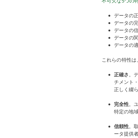
不可欠な5つの
データの
データの
データの
データの
データの
これらの特性は
正確さ
。
チメント
正しく綴
完全性
。
特定の地
信頼性
。
ータ提供