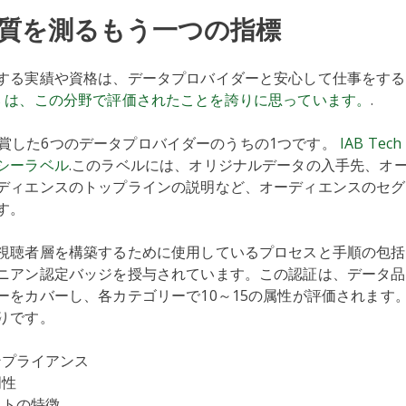
質を測るもう一つの指標
する実績や資格は、データプロバイダーと安心して仕事をする
This は、この分野で評価されたことを誇りに思っています。
.
s を受賞した6つのデータプロバイダーのうちの1つです。
IAB Te
シーラベル
.このラベルには、オリジナルデータの入手先、オ
ディエンスのトップラインの説明など、オーディエンスのセグ
す。
視聴者層を構築するために使用しているプロセスと手順の包括
ニアン認定バッジを授与されています。この認証は、データ品
ーをカバーし、各カテゴリーで10～15の属性が評価されます
りです。
ンプライアンス
明性
ットの特徴