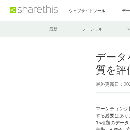
ウェブサイトツール
デ
最新
ソーシャル
データ
質を評
最終更新日：202
マーケティング
する必要はあり
15種類のデー
実際、82%が 