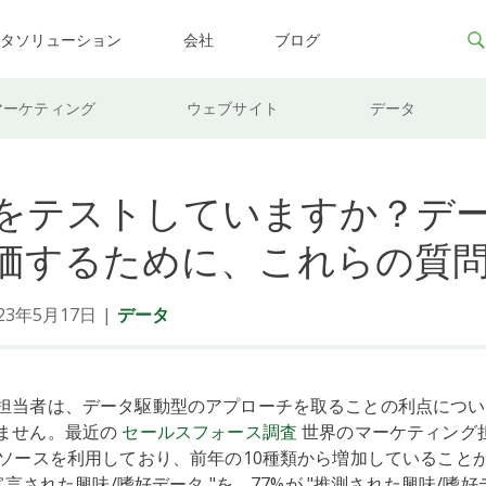
ータソリューション
会社
ブログ
マーケティング
ウェブサイト
データ
をテストしていますか？デ
価するために、これらの質
3年5月17日
|
データ
担当者は、データ駆動型のアプローチを取ることの利点につい
ません。最近の
セールスフォース調査
世界のマーケティング
タソースを利用しており、前年の10種類から増加していること
"宣言された興味/嗜好データ "を、77%が "推測された興味/嗜好