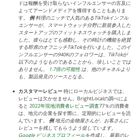
ドは報酬を受け取らないインフルエンサーの言及に
よってアーンドメディアを獲得することもありま
す。
例
料理のニッチで人気のあるTikTokインフル
エンサーが、スマートウォッチ分野に新規参入した
スタートアップのフィットネスウォッチを購入しま
した。彼らはとても感動し、その時計の機能を絶賛
する即席のオフニッチTikTokを行いました。このイ
ンフルエンサーの940Kのフォロワーは、TikTokが
以下のようなものであることから、珍しいことでは
ありません。
1.7倍の可能性
は、他のチャネルより
も、製品発見のソースとなる。
カスタマーレビュー
特にローカルビジネスでは、
レビューは欠かせません。BrightLocalの調べによ
ると
2022年現地消費者レビュー調査
77％の消費者
は、地元の企業を探す際に、定期的にレビューを読
んでいます。
例
地元の金物屋さんが、お客さんに
レビューを残してもらうよう促しています。
Google ビジネスプロフィール
を作成し、最新のレ