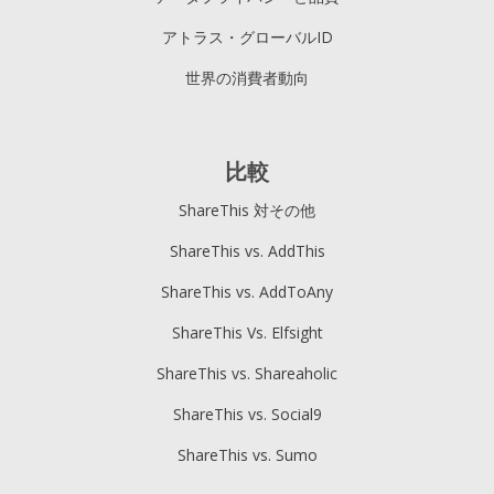
アトラス・グローバルID
世界の消費者動向
比較
ShareThis 対その他
ShareThis vs. AddThis
ShareThis vs. AddToAny
ShareThis Vs. Elfsight
ShareThis vs. Shareaholic
ShareThis vs. Social9
ShareThis vs. Sumo