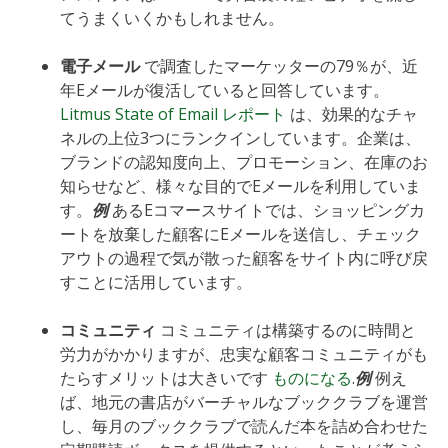
てうまくいくかもしれません。
電子メール
で調査したマーケッターの79％が、近
年Eメールが復活していると回答しています。
Litmus State of Email レポート
は、効果的なチャ
ネルの上位3つにランクインしています。企業は、
ブランドの認知度向上、プロモーション、在庫のお
知らせなど、様々な目的でEメールを利用していま
す。
例
あるEコマースサイトでは、ショッピングカ
ートを放棄した顧客にEメールを送信し、チェック
アウトの過程で気が散った顧客をサイト内に呼び戻
すことに活用しています。
コミュニティ
コミュニティは構築するのに時間と
労力がかかりますが、忠実な顧客コミュニティがも
たらすメリットは大きいです
ものになる
.
例
例え
ば、地元の書店がバーチャルなブッククラブを運営
し、毎月のブッククラブで読んだ本を詰め合わせた