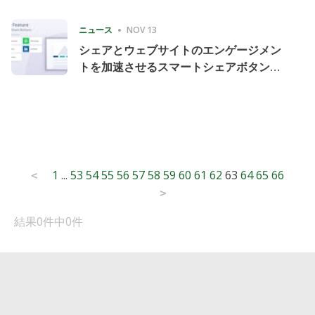
Consecutive Quarter
ニュース
NOV 13
シェアとウェブサイトのエンゲージメン
トを加速させるスマートシェアボタンの
導入
Posts
1
...
53
54
55
56
57
58
59
60
61
62
63
64
65
66
<
pagination
>
結果0件中0件