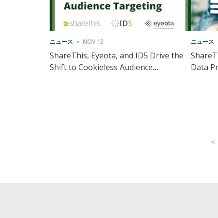
ニュース
NOV 13
ニュース
ShareThis, Eyeota, and ID5 Drive the
ShareTh
Shift to Cookieless Audience
Data Pr
Targeting
Consec
Posts
<
pagination