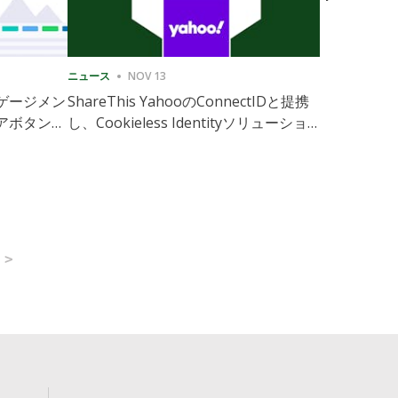
ニュース
NOV 13
ニュース
1
ゲージメン
ShareThis YahooのConnectIDと提携
ShareThis
アボタンの
し、Cookieless Identityソリューション
Marketing
の拡張を実現
>