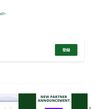
all>
登録