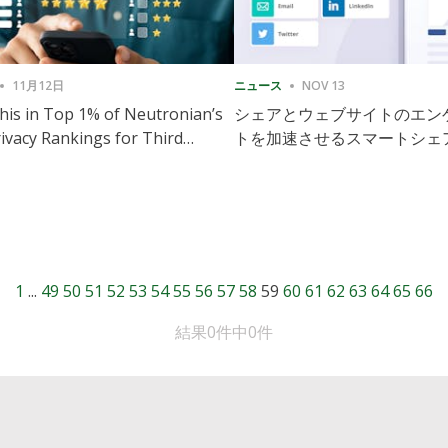
11月12日
ニュース
NOV 13
is in Top 1% of Neutronian’s
シェアとウェブサイトのエン
ivacy Rankings for Third
トを加速させるスマートシェ
utive Quarter
導入
1
...
49
50
51
52
53
54
55
56
57
58
59
60
61
62
63
64
65
66
結果0件中0件