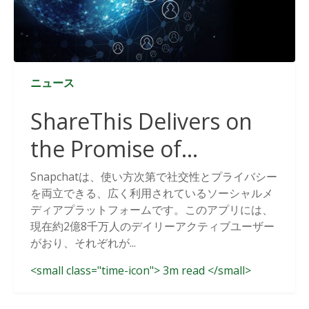
ニュース
ShareThis Delivers on
the Promise of
Cookieless Data
Snapchatは、使い方次第で社交性とプライバシー
を両立できる、広く利用されているソーシャルメ
Solutions
ディアプラットフォームです。このアプリには、
現在約2億8千万人のデイリーアクティブユーザー
がおり、それぞれが...
<small class="time-icon"> 3m read </small>