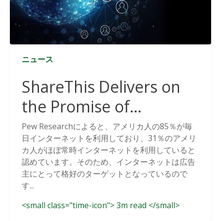
ニュース
ShareThis Delivers on
the Promise of
Cookieless Data
Pew Researchによると、アメリカ人の85％が毎
日インターネットを利用しており、31％のアメリ
Solutions
カ人がほぼ常時インターネットを利用していると
認めています。そのため、インターネットは広告
主にとって格好のターゲットとなっているので
す...
<small class="time-icon"> 3m read </small>