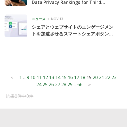
Data Privacy Rankings for Third
Consecutive Quarter
ニュース
NOV 13
シェアとウェブサイトのエンゲージメン
トを加速させるスマートシェアボタンの
導入
Posts
1
...
9
10
11
12
13
14
15
16
17
18
19
20
21
22
23
<
24
25
26
27
28
29
...
66
pagination
>
結果0件中0件