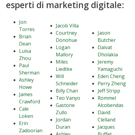
esperti di marketing digitale:
Jon
Jacob Villa
Torres
Courtney
Jason
Brian
Donohue
Butcher
Dean
Logan
Daivat
Luisa
Mallory
Dholakia
Zhou
Miles
Jeremy
Paul
Liedtke
Yamaguchi
Sherman
Will
Eden Cheng
Ashley
Schneider
Perry Zheng
Howe
Billy Chan
Jeff Stripp
James
Teo Vanyo
Rommel
Crawford
Gastone
Alcobendas
Cale
Zullo
David
Loken
Jordan
Clelland
Erin
Duran
Jacques
Zadoorian
Ashley
Buffet