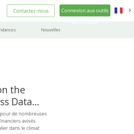
Connexion aux outils
Contactez-nous
FR
du site web
ndances
Nouvelles
on the
ss Data
fi pour de nombreuses
financiers avisés
lier dans le climat