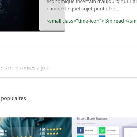
économique incertain d'aujourd'hui. La
n'importe quel sujet peut être...
<small class="time-icon"> 3m read </sm
ils et les mises à jour
 populaires