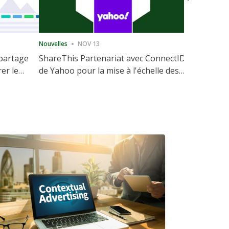
Nouvelles
NOV 13
Nouvelles
 partage
ShareThis Partenariat avec ConnectID
ShareThis
rer le
de Yahoo pour la mise à l'échelle des
Marketing
votre site
solutions d'identité sans cookie