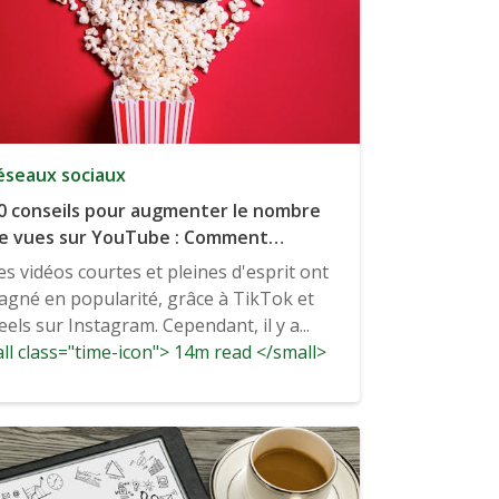
éseaux sociaux
0 conseils pour augmenter le nombre
e vues sur YouTube : Comment
évelopper votre audience sur
es vidéos courtes et pleines d'esprit ont
ouTube
agné en popularité, grâce à TikTok et
eels sur Instagram. Cependant, il y a...
ll class="time-icon"> 14m read </small>