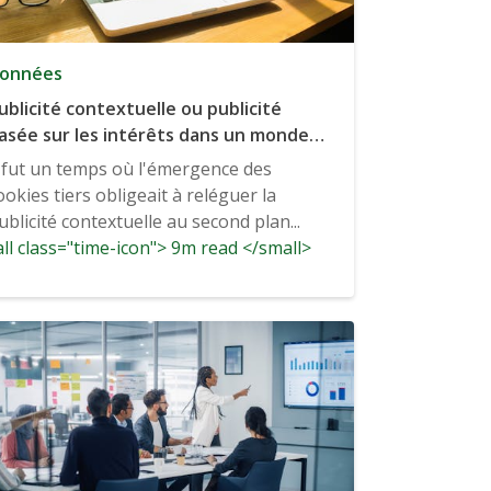
onnées
ublicité contextuelle ou publicité
asée sur les intérêts dans un monde
ans cuisinier
l fut un temps où l'émergence des
ookies tiers obligeait à reléguer la
ublicité contextuelle au second plan...
ll class="time-icon"> 9m read </small>