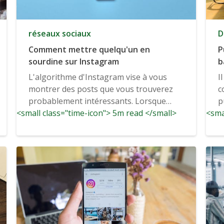
réseaux sociaux
D
Comment mettre quelqu'un en
P
sourdine sur Instagram
b
s
L'algorithme d'Instagram vise à vous
I
montrer des posts que vous trouverez
c
probablement intéressants. Lorsque
p
<small class="time-icon"> 5m read </small>
votre flux s'adresse...
<sma