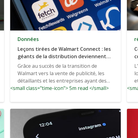
Données
r
Leçons tirées de Walmart Connect : les
C
géants de la distribution deviennent
c
des géants des médias
e
Grâce au succès de la transition de
L
Walmart vers la vente de publicité, les
l
détaillants et les entreprises ayant des
e
<small class="time-icon"> 5m read </small>
sites à fort trafic...
<sma
p