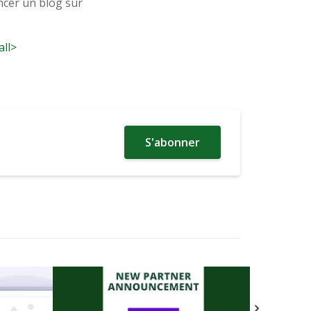
ncer un blog sur
all>
S'abonner