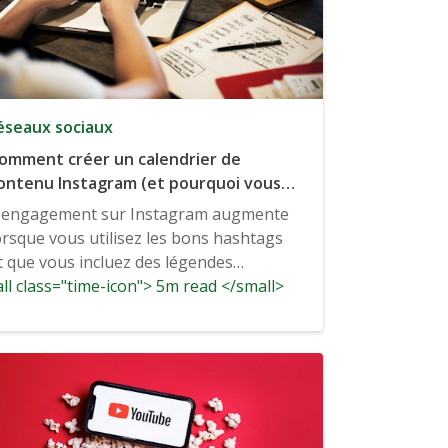
éseaux sociaux
omment créer un calendrier de
ontenu Instagram (et pourquoi vous
n avez besoin).
'engagement sur Instagram augmente
orsque vous utilisez les bons hashtags
t que vous incluez des légendes
ll class="time-icon"> 5m read </small>
ertinentes, longues,...