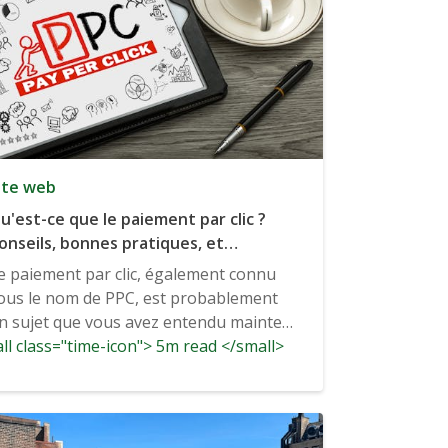
ite web
u'est-ce que le paiement par clic ?
onseils, bonnes pratiques, et
xemples
e paiement par clic, également connu
ous le nom de PPC, est probablement
n sujet que vous avez entendu maintes
ll class="time-icon"> 5m read </small>
t maintes fois. Cette forme...