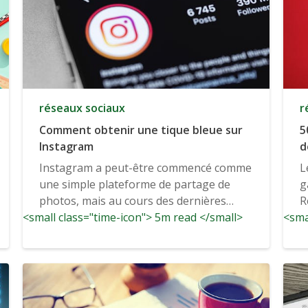
réseaux sociaux
r
Comment obtenir une tique bleue sur
5
Instagram
d
d
Instagram a peut-être commencé comme
L
Y
une simple plateforme de partage de
g
photos, mais au cours des dernières
R
<small class="time-icon"> 5m read </small>
années, il...
<sma