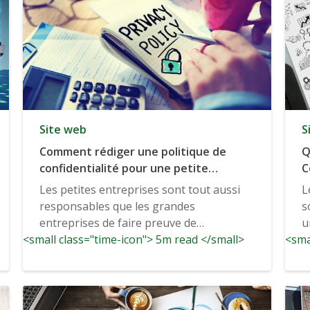
Site web
S
Comment rédiger une politique de
Q
confidentialité pour une petite
C
entreprise ?
e
Les petites entreprises sont tout aussi
L
responsables que les grandes
s
entreprises de faire preuve de
u
<small class="time-icon"> 5m read </small>
transparence envers leurs clients et...
<sma
e