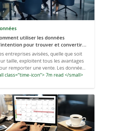
onnées
omment utiliser les données
'intention pour trouver et convertir
es prospects B2B ?
es entreprises avisées, quelle que soit
eur taille, exploitent tous les avantages
our remporter une vente. Les données
ll class="time-icon"> 7m read </small>
'intention sont parmi...