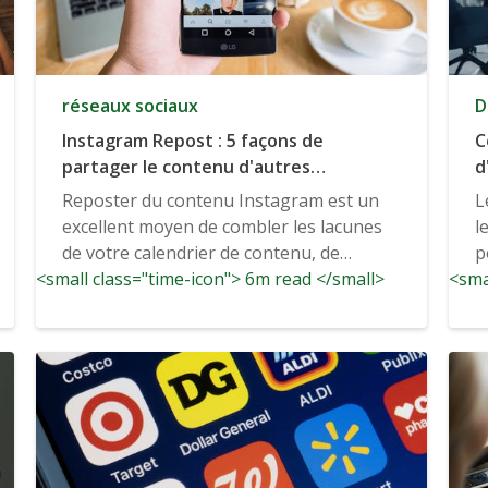
réseaux sociaux
D
Instagram Repost : 5 façons de
C
partager le contenu d'autres
d
utilisateurs
d
Reposter du contenu Instagram est un
L
excellent moyen de combler les lacunes
l
de votre calendrier de contenu, de
p
<small class="time-icon"> 6m read </small>
donner des shout-outs....
<sma
d