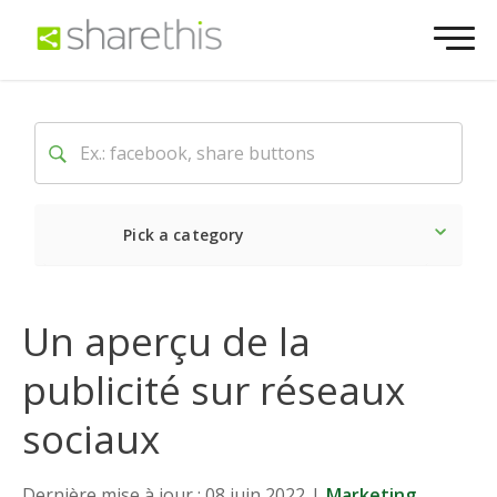
Pick a category
Dernière
Sociale
Mark
Un aperçu de la
publicité sur réseaux
sociaux
Dernière mise à jour : 08 juin 2022
|
Marketing