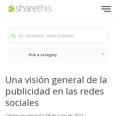
Pick a category
Lo último
Social
Come
Una visión general de la
publicidad en las redes
sociales
Última actualización: 08 de junio de 2022
|