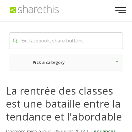
Pick a category
Dernière
Sociale
Mark
La rentrée des classes
est une bataille entre la
tendance et l'abordable
Dernière mise à jour : 05 juillet 2023
|
Tendances