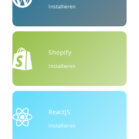
Installieren
Okru
Medium
Airbnb
Shopify
Installieren
Amazon
Discord
Etsy
ReactJS
Houzz
Threads
Tiktok
Installieren