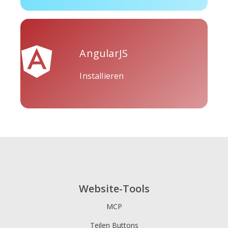
AngularJS
Tripadvisor
Vimeo
Whatsapp
Installieren
Xing
Zillow
Zomato
Website-Tools
MCP
Teilen Buttons