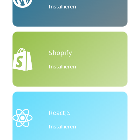
Installieren
Okru
Medium
Airbnb
Shopify
Installieren
Amazon
Discord
Etsy
ReactJS
Houzz
Threads
Tiktok
Installieren