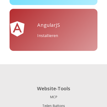
AngularJS
Tripadvisor
Vimeo
Whatsapp
Installieren
Xing
Zillow
Zomato
Website-Tools
MCP
Teilen Buttons