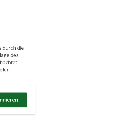
s durch die
lage des
obachtet
elen.
nnieren