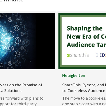
Neuigkeiten
ivers on the Promise of
ShareThis, Eyeota, and I
ta Solutions
to Cookieless Audience
es forward with plans to
The move to a cookieless
pport for third-party
one step closer with a n