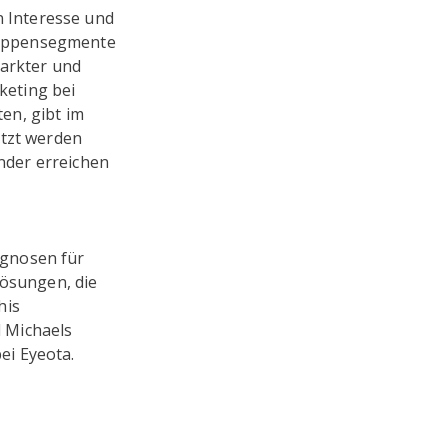
 Interesse und
ruppensegmente
markter und
keting bei
en, gibt im
utzt werden
nder erreichen
ognosen für
Lösungen, die
his
 Michaels
ei Eyeota.