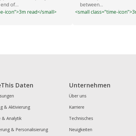
 end of…
between…
me-icon">3m read</small>
<small class="time-icon">
eThis Daten
Unternehmen
ösungen
Über uns
ng & Aktivierung
Karriere
e & Analytik
Technisches
erung & Personalisierung
Neuigkeiten