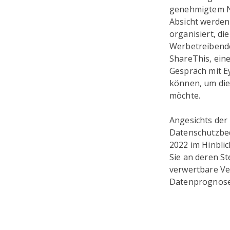
genehmigtem Nu
Absicht werde
organisiert, di
Werbetreibende
ShareThis, ein
Gespräch mit E
können, um die
möchte.
Angesichts der
Datenschutzbed
2022 im Hinblic
Sie an deren S
verwertbare Ve
Datenprognose