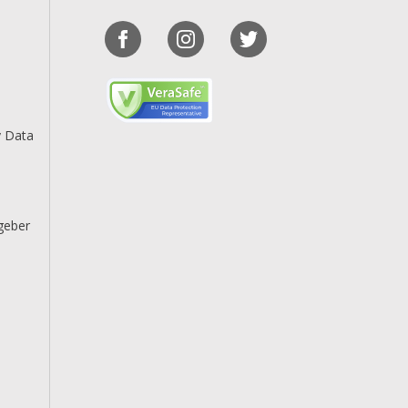
y Data
geber