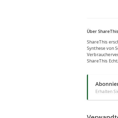
Über ShareThi
ShareThis ersch
Synthese von So
Verbraucherver
ShareThis Echt
Abonnier
Erhalten S
Verwandte