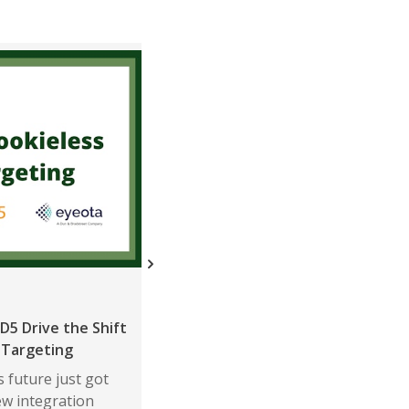
Neuigkeiten
D5 Drive the Shift
ShareThis in Top 1% of Neutronia
 Targeting
Data Privacy Rankings for Third
Consecutive Quarter
 future just got
ew integration
According to Neutronian's quarter