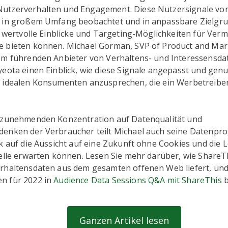
tzerverhalten und Engagement. Diese Nutzersignale von
n in großem Umfang beobachtet und in anpassbare Zielg
e wertvolle Einblicke und Targeting-Möglichkeiten für Ver
 bieten können. Michael Gorman, SVP of Product and Mar
em führenden Anbieter von Verhaltens- und Interessensdat
yeota einen Einblick, wie diese Signale angepasst und gen
 idealen Konsumenten anzusprechen, die ein Werbetreibe
 zunehmenden Konzentration auf Datenqualität und
enken der Verbraucher teilt Michael auch seine Datenpr
k auf die Aussicht auf eine Zukunft ohne Cookies und die 
telle erwarten können. Lesen Sie mehr darüber, wie ShareT
rhaltensdaten aus dem gesamten offenen Web liefert, und
n für 2022 in
Audience Data Sessions Q&A mit ShareThis
b
Ganzen Artikel lesen