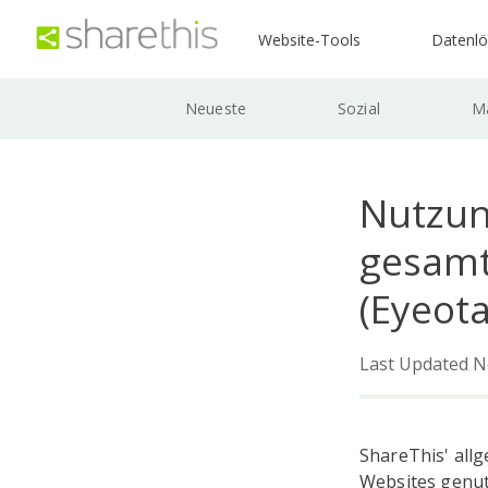
Website-Tools
Datenl
Neueste
Sozial
Ma
Nutzun
gesamt
(Eyeota
Last Updated N
ShareThis' allg
Websites genut