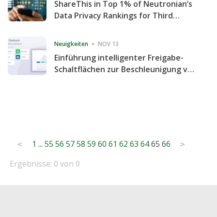
ShareThis in Top 1% of Neutronian’s
Data Privacy Rankings for Third
Consecutive Quarter
Neuigkeiten
NOV 13
Einführung intelligenter Freigabe-
Schaltflächen zur Beschleunigung von
Freigabe und Website-Engagement
Posts
1
...
55
56
57
58
59
60
61
62
63
64
65
66
<
>
pagination
Ergebnisse: 0 von 0