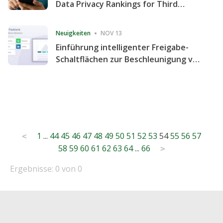
Data Privacy Rankings for Third
Consecutive Quarter
Neuigkeiten
NOV 13
Einführung intelligenter Freigabe-
Schaltflächen zur Beschleunigung von
Freigabe und Website-Engagement
Posts
1
...
44
45
46
47
48
49
50
51
52
53
54
55
56
57
<
58
59
60
61
62
63
64
...
66
pagination
>
Ergebnisse: 0 von 0