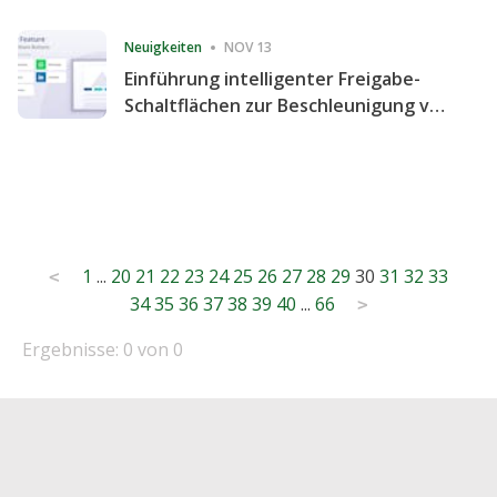
Consecutive Quarter
Neuigkeiten
NOV 13
Einführung intelligenter Freigabe-
Schaltflächen zur Beschleunigung von
Freigabe und Website-Engagement
Posts
1
...
20
21
22
23
24
25
26
27
28
29
30
31
32
33
<
34
35
36
37
38
39
40
...
66
pagination
>
Ergebnisse: 0 von 0