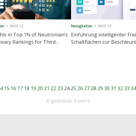
ten
NOV 12
Neuigkeiten
NOV 13
is in Top 1% of Neutronian’s
Einführung intelligenter Fre
ivacy Rankings for Third
Schaltflächen zur Beschleu
utive Quarter
Freigabe und Website-Eng
4
15
16
17
18
19
20
21
22
23
24
25
26
27
28
29
30
31
32
33
3
Ergebnisse: 0 von 0