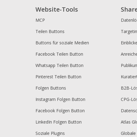
Website-Tools
Shar
MCP
Datenl
Teilen Buttons
Targeti
Buttons für soziale Medien
Einblick
Facebook Teilen Button
Anreich
Whatsapp Teilen Button
Publik
Pinterest Teilen Button
Kuratie
Folgen Buttons
B2B-Lö
Instagram Folgen Button
CPG-Lö
Facebook Folgen Button
Datensc
LinkedIn Folgen Button
Atlas Gl
Soziale Plugins
Globale