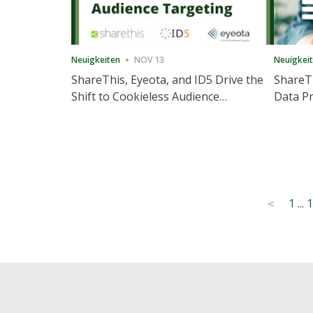
Neuigkeiten
NOV 13
Neuigkei
ShareThis, Eyeota, and ID5 Drive the
ShareTh
Shift to Cookieless Audience
Data Pr
Targeting
Consec
Posts
1
...
1
<
pagination