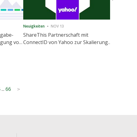
Neuigkeiten
NOV 13
Neuigkeiten
igabe-
ShareThis Partnerschaft mit
ShareThis
nigung von
ConnectID von Yahoo zur Skalierung
Marketing
agement
von kochfreien Identitätslösungen
4
...
66
>