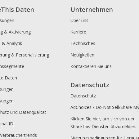
eThis Daten
Unternehmen
ösungen
Über uns
ng & Aktivierung
Karriere
e & Analytik
Technisches
erung & Personalisierung
Neuigkeiten
umssegmente
Kontaktieren Sie uns
rte Daten
Datenschutz
sungen
Datenschutz
sungen
AdChoices / Do Not Sell/Share M
hutz und Datenqualität
Klicken Sie hier, um sich von den
obal ID
ShareThis Diensten abzumelden.
 Verbrauchertrends
Nutzungsbedingungen für Heraus