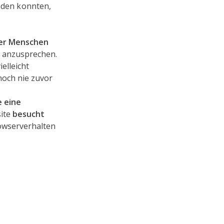
nden konnten,
der Menschen
n anzusprechen.
elleicht
noch nie zuvor
e eine
ite
besucht
Browserverhalten