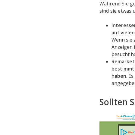
Während Sie g
sind sie etwas 
Interess
auf viele
Wenn sie z
Anzeigen f
besucht h
Remarketi
bestimmt
haben
. E
angegebe
Sollten 