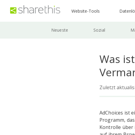
Website-Tools
Datenl
Neueste
Sozial
Ma
Was ist
Vermar
Zuletzt aktuali
AdChoices ist 
Programm, das 
Kontrolle über
auf ihrem Brow