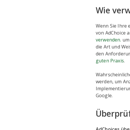
Wie ver
Wenn Sie Ihre 
von AdChoice an
verwenden.
um 
die Art und We
den Anforderu
guten Praxis
.
Wahrscheinlich
werden, um Anze
Implementierun
Google.
Überprüf
AdChoices übe