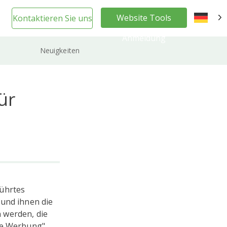
Website Tools
Kontaktieren Sie uns
DE
Anmeldung
Neuigkeiten
ür
führtes
 und ihnen die
 werden, die
ne Werbung",