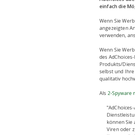
einfach die Mö
Wenn Sie Werbu
angezeigten A
verwenden, ans
Wenn Sie Werbun
des AdChoices-
Produkts/Dienst
selbst und Ihre
qualitativ hochw
Als
2-Spyware 
"AdChoices-
Dienstleist
können Sie 
Viren oder z