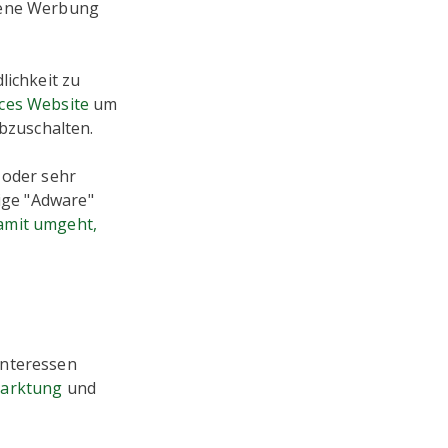
ogene Werbung
lichkeit zu
ces Website
um
bzuschalten.
 oder sehr
nige "Adware"
amit umgeht,
Interessen
arktung
und