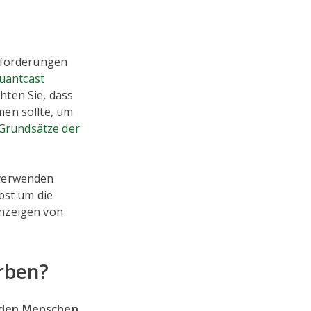
Anforderungen
uantcast
hten Sie, dass
men sollte, um
Grundsätze der
 verwenden
bst um die
Anzeigen von
rben?
t den Menschen