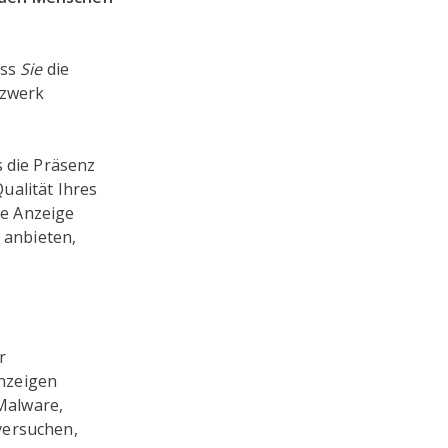
ass
Sie
die
tzwerk
s die Präsenz
ualität Ihres
re Anzeige
 anbieten,
r
Anzeigen
Malware,
 versuchen,