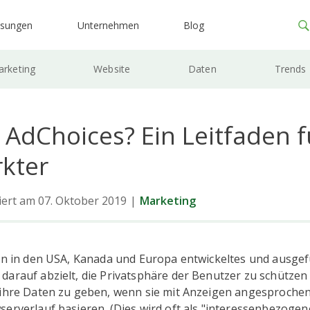
ösungen
Unternehmen
Blog
rketing
Website
Daten
Trends
 AdChoices? Ein Leitfaden f
kter
siert am 07. Oktober 2019
|
Marketing
ein in den USA, Kanada und Europa entwickeltes und ausge
darauf abzielt, die Privatsphäre der Benutzer zu schützen
 ihre Daten zu geben, wenn sie mit Anzeigen angesprochen
serverlauf basieren. (Dies wird oft als "interessenbezoge