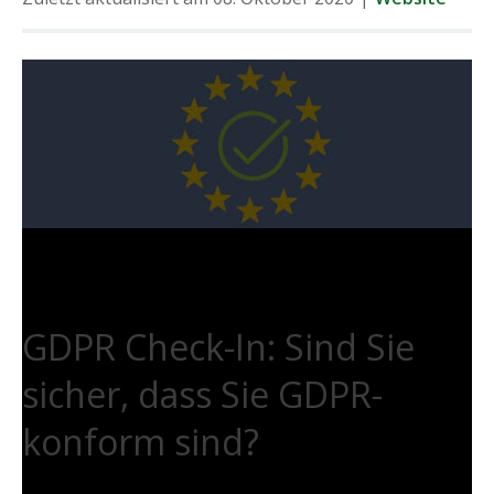
GDPR Check-In: Sind Sie
sicher, dass Sie GDPR-
konform sind?