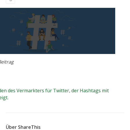
Der Leitfaden des
eitrag
kters für Twitter, der Hashtags
end anzeigt.
den des Vermarkters für Twitter, der Hashtags mit
igt.
Über ShareThis