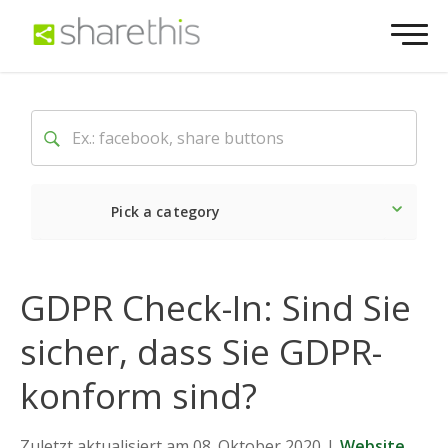
Pick a category
Neueste
Sozial
Marke
GDPR Check-In: Sind Sie
sicher, dass Sie GDPR-
konform sind?
Zuletzt aktualisiert am 08. Oktober 2020
|
Website