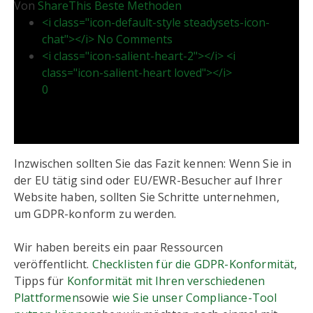
Von
ShareThis
Beste Methoden
<i class="icon-default-style steadysets-icon-
chat"></i> No Comments
<i class="icon-salient-heart-2"></i> <i
class="icon-salient-heart loved"></i>
0
Inzwischen sollten Sie das Fazit kennen: Wenn Sie in
der EU tätig sind oder EU/EWR-Besucher auf Ihrer
Website haben, sollten Sie Schritte unternehmen,
um GDPR-konform zu werden.
Wir haben bereits ein paar Ressourcen
veröffentlicht.
Checklisten für die GDPR-Konformität
,
Tipps für
Konformität mit Ihren verschiedenen
Plattformen
sowie
wie Sie unser Compliance-Tool