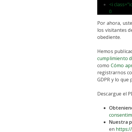
<i class="
0
Por ahora, uste
los visitantes 
obediente.
Hemos publicad
cumplimiento 
como
Cómo apr
registrarnos c
GDPR y lo que 
Descargue el P
Obteniend
consentim
Nuestra po
en
https:/