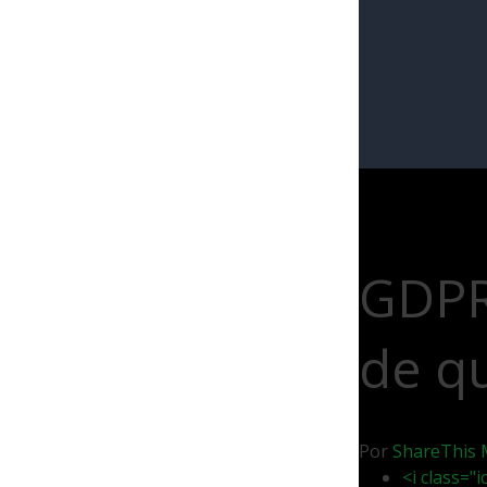
GDPR 
de q
Por
ShareThis
<i class="