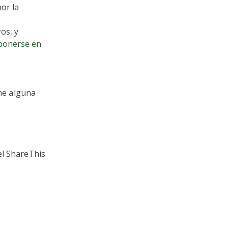
or la
os, y
ponerse en
ne alguna
el ShareThis