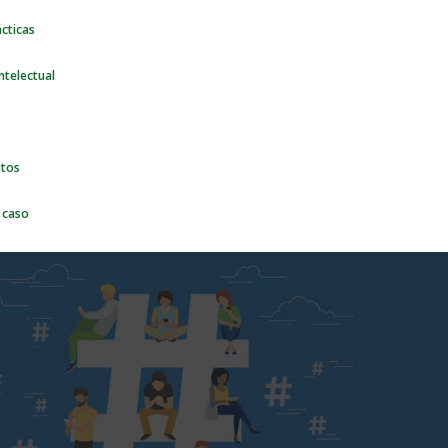
cticas
ntelectual
ntos
 caso