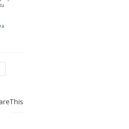
tu
ra
areThis