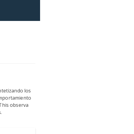
da de
ntetizando los
comportamiento
This observa
.