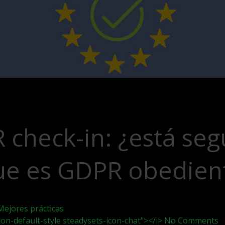
check-in: ¿está seg
ue es GDPR obedien
Mejores prácticas
icon-default-style steadysets-icon-chat"></i> No Comments