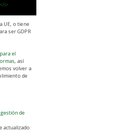
</i>
a UE, o tiene
para ser GDPR
 para el
aformas
, así
emos volver a
plimiento de
 gestión de
 actualizado