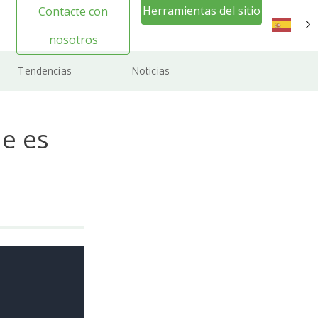
Herramientas del sitio
Contacte con
web Inicio de sesión
nosotros
ES
Tendencias
Noticias
ue es